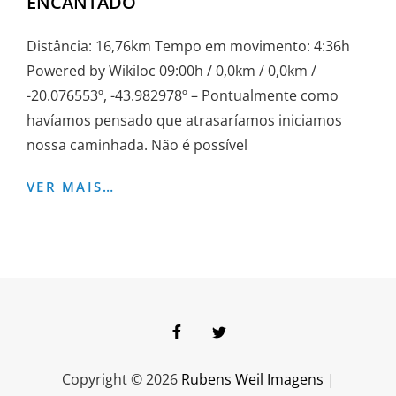
ENCANTADO
Distância: 16,76km Tempo em movimento: 4:36h
Powered by Wikiloc 09:00h / 0,0km / 0,0km /
-20.076553º, -43.982978º – Pontualmente como
havíamos pensado que atrasaríamos iniciamos
nossa caminhada. Não é possível
FORTE
VER MAIS…
DE
BRUMADINHO
E
POÇO
ENCANTADO
Facebook
Twitter
Copyright © 2026
Rubens Weil Imagens
|