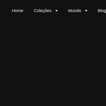
Skip
to
Home
Coleções
Mundo
Blo
content
Rubens Weil