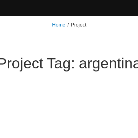
Home
/
Project
Project Tag:
argentin